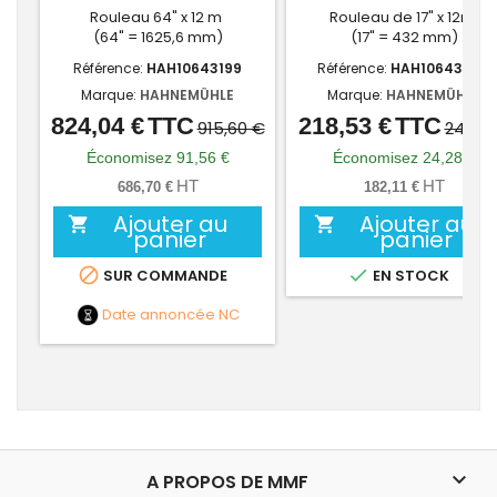
Rouleau 64" x 12 m
Rouleau de 17" x 12m
(64" = 1625,6 mm)
(17" = 432 mm)
Référence:
HAH10643199
Référence:
HAH10643476
Marque:
HAHNEMÜHLE
Marque:
HAHNEMÜHLE
824,04 €
TTC
218,53 €
TTC
Prix
Prix
Prix
Prix
915,60 €
242,81
de
de
Économisez 91,56 €
Économisez 24,28 €
base
base
HT
HT
686,70 €
182,11 €
Ajouter au
Ajouter au


panier
panier


SUR COMMANDE
EN STOCK
Date annoncée
NC

A PROPOS DE MMF