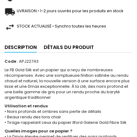
LIVRAISON • 1-2 jours ouvrés pour les produits en stock
STOCK ACTUALISÉ • Synchro toutes les heures
DESCRIPTION
DÉTAILS DU PRODUIT
Code
: APJ22743
Le FB Gold Silk est un papier qui a reçu de nombreuses
récompenses. Avec une somptueuse finition satinée au rendu
chaud et naturel, la nouvelle version à une surface encore plus
lisse et une Dmax exceptionnelle. À la clé, des noirs profond et
une belle gamme de gris pour un rendu proche du baryté
argentique traditionnel
Utilisation et rendus
• Noirs profonds et ombres sans perte de détails
• Beaux rendu des tons chair
• Tirage rappelant ceux du papier Ilford Galerie Gold Fibre Silk
Quelles images pour ce papier ?
• La Dmax élevée permet de restituer des noirs profonds