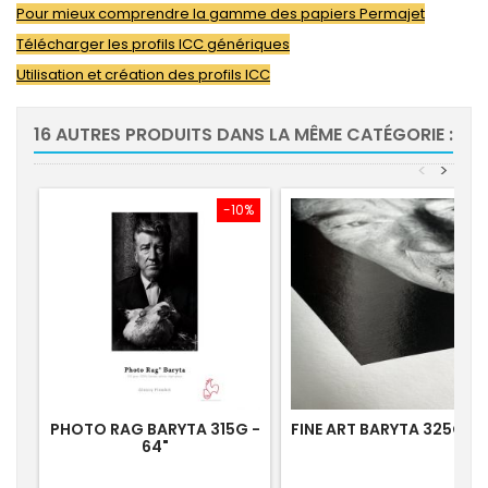
Pour mieux comprendre la gamme des papiers Permajet
Télécharger les profils ICC génériques
Utilisation et création des profils ICC
16 AUTRES PRODUITS DANS LA MÊME CATÉGORIE :
<
>
-10%
-10
PHOTO RAG BARYTA 315G -
FINE ART BARYTA 325G - 1
64"