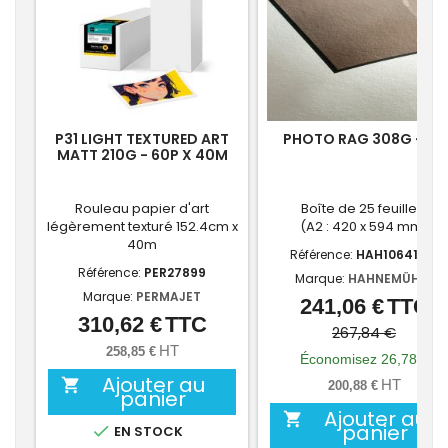
P31 LIGHT TEXTURED ART
PHOTO RAG 308G - A2
MATT 210G - 60P X 40M
Rouleau papier d'art
Boîte de 25 feuilles
légèrement texturé 152.4cm x
(A2 : 420 x 594 mm)
40m
Référence:
HAH10641616
Référence:
PER27899
Marque:
HAHNEMÜHLE
Marque:
PERMAJET
241,06 €
TTC
Prix
Prix
310,62 €
TTC
Prix
de
267,84 €
HT
258,85 €
base
Économisez 26,78 €
Ajouter au

HT
200,88 €
panier
Ajouter au

panier

EN STOCK