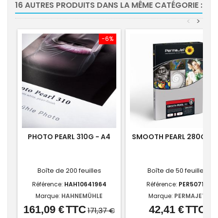
16 AUTRES PRODUITS DANS LA MÊME CATÉGORIE :
<
>
-6%
PHOTO PEARL 310G - A4
SMOOTH PEARL 280G - 
Boîte de 200 feuilles
Boîte de 50 feuilles
Référence:
HAH10641964
Référence:
PER50714
Marque:
HAHNEMÜHLE
Marque:
PERMAJET
161,09 €
TTC
42,41 €
TTC
Prix
Prix
Prix
171,37 €