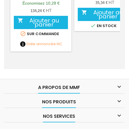
de
HT
35,34 €
Économisez 10,28 €
base
HT
Ajouter au
134,24 €

panier
Ajouter au

panier

EN STOCK

SUR COMMANDE
Date annoncée
NC

A PROPOS DE MMF

NOS PRODUITS

NOS SERVICES