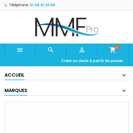
Téléphone:
01.48.91.20.66
0



shopping_cart
Créer un devis à partir du panier
ACCUEIL
MARQUES