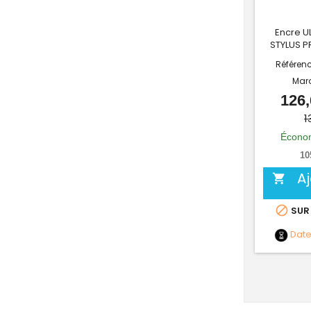
Encre 
STYLUS P
Référen
Mar
126,
1
Économ
10
A


SUR
Dat