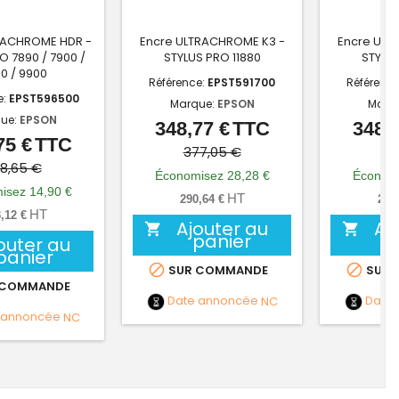
RACHROME HDR -
Encre ULTRACHROME K3 -
Encre ULT
O 7890 / 7900 /
STYLUS PRO 11880
STYLUS
0 / 9900
Référence:
EPST591700
Référenc
e:
EPST596500
Marque:
EPSON
Marq
ue:
EPSON
348,77 €
TTC
348,7
Prix
Prix
75 €
TTC
Prix
Prix
de
377,05 €
37
de
98,65 €
base
Économisez 28,28 €
Économi
base
isez 14,90 €
HT
290,64 €
290
HT
,12 €
Ajouter au
Aj


panier
outer au
panier


SUR COMMANDE
SUR 
 COMMANDE
Date annoncée
NC
Date
 annoncée
NC