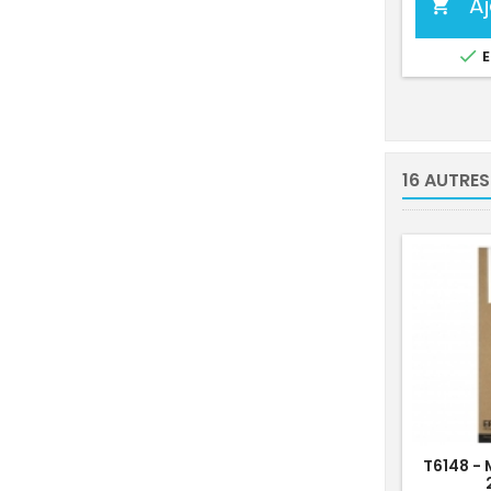
A


E
16 AUTRES
T6148 -