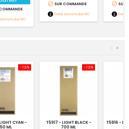


SUR COMMANDE
SUR 
 COMMANDE
Date annoncée
NC
Date
 annoncée
NC
<
>
-7,5%
-7,5%
 LIGHT CYAN -
T5917 - LIGHT BLACK -
T5916 - L
50 ML
700 ML
7