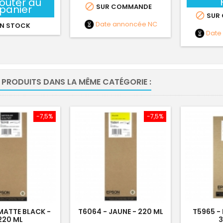
jouter au

SUR COMMANDE
panier

SUR
Date annoncée
NC
N STOCK
Date
 PRODUITS DANS LA MÊME CATÉGORIE :
-7,5%
-7,5%
 MATTE BLACK -
T6064 - JAUNE - 220 ML
T5965 -
220 ML
3