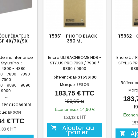
ÉCUPÉRATEUR
T5961 - PHOTO BLACK -
T5962 - 
SP 4X/7X/9X
350 ML
F SP 4900)
 de maintenance
Encre ULTRACHROME HDR -
Encre ULT
 StylusPro :
STYLUS PRO 7890 / 7900 /
STYLUS PR
 4800 - 4880
9890 / 9900
989
0 - 7880 - 7890 -
Référence:
EPST596100
7900
Référenc
Marque:
EPSON
0 - 9880 - 9890 -
Marq
9900
183,75 €
TTC
Prix
Prix
...
183,
de
198,65 €
:
EPSC12C890191
1
base
Économisez 14,90 €
que:
EPSON
Économ
HT
153,12 €
64 €
TTC
Prix
153
Ajouter au

HT
,03 €
panier
Aj
