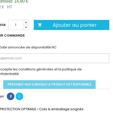
omisez 14,90 €
2 €
HT
Ajouter au panier
ité

UR COMMANDE
Date annoncée de disponibilité
NC
accepte les conditions générales et la politique de
nfidentialité
PRÉVENEZ-MOI LORSQUE LE PRODUIT EST DISPONIBLE
ger
PROTECTION OPTIMALE • Colis & emballage soignés