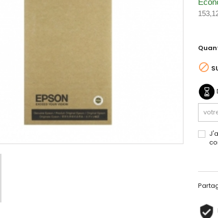
Écon
153,1
Quant

S
J'
co
Parta