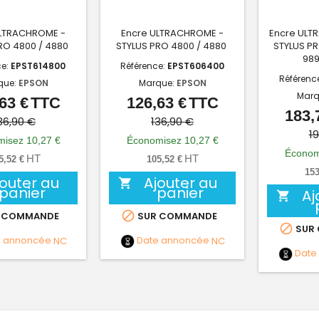
ULTRACHROME -
Encre ULTRACHROME -
Encre ULT
RO 4800 / 4880
STYLUS PRO 4800 / 4880
STYLUS PR
989
ce:
EPST614800
Référence:
EPST606400
Référenc
que:
EPSON
Marque:
EPSON
Marq
63 €
TTC
126,63 €
TTC
Prix
Prix
Prix
Prix
183,
de
de
36,90 €
136,90 €
1
base
base
isez 10,27 €
Économisez 10,27 €
Économ
HT
HT
5,52 €
105,52 €
153
jouter au
Ajouter au

panier
panier
Aj


 COMMANDE
SUR COMMANDE

SUR
e annoncée
NC
Date annoncée
NC
Date