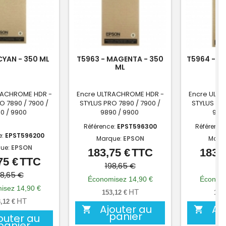
CYAN - 350 ML
T5963 - MAGENTA - 350
T5964 - Y
ML
RACHROME HDR -
Encre ULTRACHROME HDR -
Encre ULT
O 7890 / 7900 /
STYLUS PRO 7890 / 7900 /
STYLUS PRO
0 / 9900
9890 / 9900
989
Référence:
EPST596300
Référence
e:
EPST596200
Marque:
EPSON
Marq
ue:
EPSON
183,75 €
TTC
183,7
Prix
Prix
75 €
TTC
Prix
Prix
de
198,65 €
19
de
98,65 €
base
Économisez 14,90 €
Économi
base
isez 14,90 €
HT
153,12 €
153
HT
,12 €
Ajouter au
Aj


panier
outer au
panier