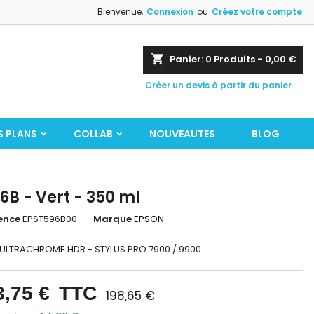
Bienvenue,
Connexion
ou
Créez votre compte
shopping_cart
Panier:
0
Produits - 0,00 €
Créer un devis à partir du panier
S PLANS
COLLAB
NOUVEAUTES
BLOG
6B - Vert - 350 ml
ence
EPST596B00
Marque
EPSON
 ULTRACHROME HDR - STYLUS PRO 7900 / 9900
3,75 €
TTC
198,65 €