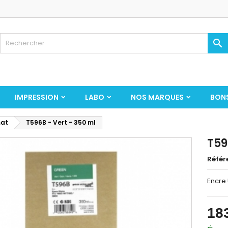

IMPRESSION
LABO
NOS MARQUES
BON
mat
T596B - Vert - 350 ml
T59
Référ
Encre
18