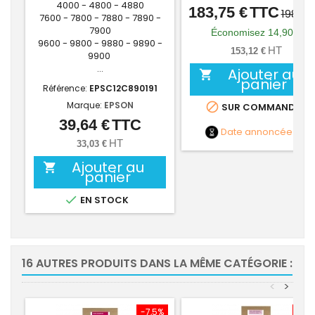
4000 - 4800 - 4880
183,75 €
TTC
Prix
Prix
198,65
7600 - 7800 - 7880 - 7890 -
de
7900
Économisez 14,90 €
9600 - 9800 - 9880 - 9890 -
base
HT
153,12 €
9900
...
Ajouter au

panier
Référence:
EPSC12C890191
Marque:
EPSON

SUR COMMANDE
39,64 €
TTC
Prix
Date annoncée
NC
HT
33,03 €
Ajouter au

panier

EN STOCK
16 AUTRES PRODUITS DANS LA MÊME CATÉGORIE :
<
>
-7,5%
-7,