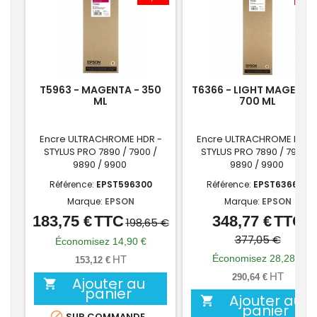
T5963 - MAGENTA - 350
T6366 - LIGHT MAGENTA
ML
700 ML
Encre ULTRACHROME HDR -
Encre ULTRACHROME HDR 
STYLUS PRO 7890 / 7900 /
STYLUS PRO 7890 / 7900 /
9890 / 9900
9890 / 9900
Référence:
EPST596300
Référence:
EPST636600
Marque:
EPSON
Marque:
EPSON
183,75 €
TTC
348,77 €
TTC
Prix
Prix
Prix
Prix
198,65 €
de
de
377,05 €
Économisez 14,90 €
base
base
Économisez 28,28 €
HT
153,12 €
HT
290,64 €
Ajouter au

panier
Ajouter au

panier

SUR COMMANDE