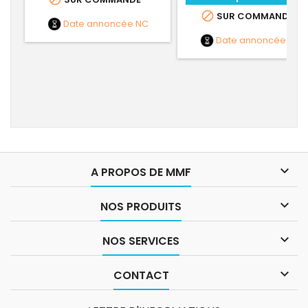

SUR COMMANDE
Date annoncée
NC
Date annoncée
NC

A PROPOS DE MMF

NOS PRODUITS

NOS SERVICES

CONTACT