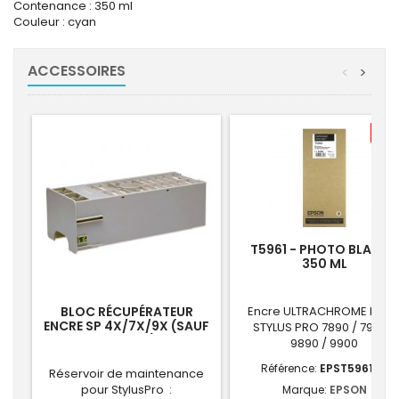
Contenance : 350 ml
Couleur : cyan
ACCESSOIRES
<
>
-7,
T5961 - PHOTO BLACK -
350 ML
BLOC RÉCUPÉRATEUR
Encre ULTRACHROME HDR 
ENCRE SP 4X/7X/9X (SAUF
STYLUS PRO 7890 / 7900 /
SP 4900)
9890 / 9900
Référence:
EPST596100
Réservoir de maintenance
pour StylusPro :
Marque:
EPSON