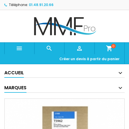
Téléphone:
01.48.91.20.66
0



shopping_cart
Créer un devis à partir du panier
ACCUEIL
MARQUES