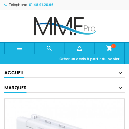
Téléphone:
01.48.91.20.66
0



shopping_cart
Créer un devis à partir du panier
ACCUEIL
MARQUES