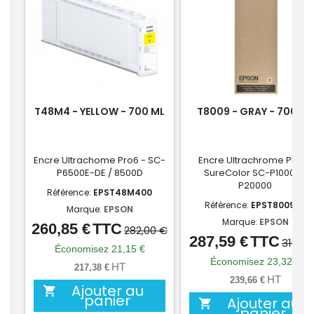
T48M4 - YELLOW - 700 ML
T8009 - GRAY - 700 ML
Encre Ultrachome Pro6 - SC-
Encre Ultrachrome PRO -
P6500E-DE / 8500D
SureColor SC-P10000 /
P20000
Référence:
EPST48M400
Référence:
EPST800900
Marque:
EPSON
Marque:
EPSON
260,85 €
TTC
Prix
Prix
282,00 €
287,59 €
TTC
Prix
Prix
310,91
de
Économisez 21,15 €
de
Économisez 23,32 €
base
HT
217,38 €
base
HT
239,66 €
Ajouter au

panier
Ajouter au

panier