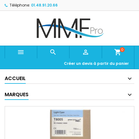
Téléphone:
01.48.91.20.66
0



shopping_cart
Créer un devis à partir du panier
ACCUEIL
MARQUES