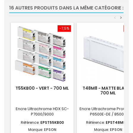
16 AUTRES PRODUITS DANS LA MÊME CATÉGORIE :
<
>
-7,5%
-7,
T55KB00 - VERT - 700 ML
T48M8 - MATTE BLACK 
700 ML
Encre Ultrachrome HDX SC-
Encre Ultrachrome Pro6 - S
P7000/9000
P6500E-DE / 8500D
Référence:
EPST55KB00
Référence:
EPST48M800
Marque:
EPSON
Marque:
EPSON