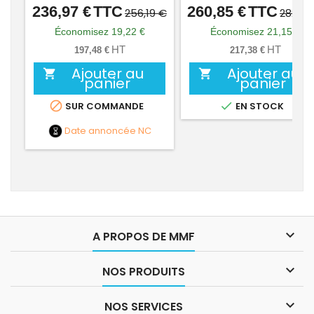
236,97 €
TTC
260,85 €
TTC
Prix
Prix
Prix
Prix
256,19 €
282,00
de
de
Économisez 19,22 €
Économisez 21,15 €
base
base
HT
HT
197,48 €
217,38 €
Ajouter au
Ajouter au


panier
panier


SUR COMMANDE
EN STOCK
Date annoncée
NC

A PROPOS DE MMF

NOS PRODUITS

NOS SERVICES