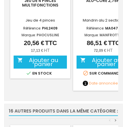
JEU DE 4 PINCES
ALU-CORE 2,75M
MULTIFONCTIONS
Jeu de 4 pinces
Mandrin alu 2 sections
Référence:
PHL2409
Référence:
MA0472
Marque:
PHOCUSLINE
Marque:
MANFROTTO
20,56 €
TTC
86,51 €
TTC
Prix
Prix
HT
HT
17,13 €
72,09 €
Ajouter au
Ajouter au


panier
panier


EN STOCK
SUR COMMANDE
Date annoncée
NC
16 AUTRES PRODUITS DANS LA MÊME CATÉGORIE :
<
>