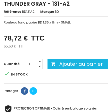
THUNDER GRAY - 131-A2
Référence
BD131A2
Marque
BD
Rouleau fond papier BD 1,36 x 11 m - SMALL
78,72 €
TTC
65,60 €
HT
Ajouter au panier
Quantité


EN STOCK
Partager
PROTECTION OPTIMALE • Colis & emballage soignés