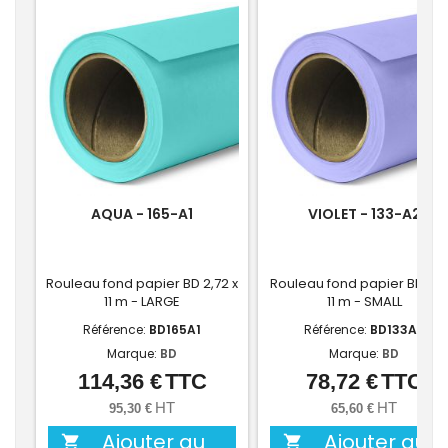
AQUA - 165-A1
VIOLET - 133-A2
Rouleau fond papier BD 2,72 x
Rouleau fond papier BD 1,36
11 m - LARGE
11 m - SMALL
Référence:
BD165A1
Référence:
BD133A2
Marque:
BD
Marque:
BD
114,36 €
TTC
78,72 €
TTC
Prix
Prix
HT
HT
95,30 €
65,60 €
Ajouter au
Ajouter au

