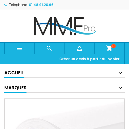
Téléphone:
01.48.91.20.66
0



shopping_cart
Créer un devis à partir du panier
ACCUEIL
MARQUES