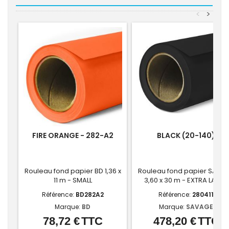
<
>
FIRE ORANGE - 282-A2
BLACK (20-140)
Rouleau fond papier BD 1,36 x
Rouleau fond papier SAVA
11 m - SMALL
3,60 x 30 m - EXTRA LARGE
Référence:
BD282A2
Référence:
280411
Marque:
BD
Marque:
SAVAGE
78,72 €
TTC
478,20 €
TTC
Prix
Prix