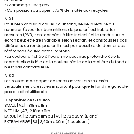
• Grammage : 163g env.
• Composition du papier : 75 % de matériaux recyclés
N.B 1
Pour bien choisir la couleur d’un fond, seule la lecture du
nuancier (avec des échantillons de papier) est fiable, les
mesures (RVB) sont données à titre indicatif et le rendu sur un
écran peut être très variable selon l’écran, et dans tous les cas
différents du rendu papier. Il n’est pas possible de donner des
références équivalentes Pantone.
• La couleur affichée à l’écran ne peut pas prétendre être la
reproduction fidèle de la couleur réelle de la matière du fond et
n’est pas contractuelle
N.B 2
Les rouleaux de papier de fonds doivent être stockés
verticalement, c’est très important pour que le fond ne gondole
pas et soit réutilisable
Disponible en 5 tailles
SMALL [A2] 1,36m x 11m
MEDIUM [A7] 2,18m x 11m
LARGE [A1] 2,72m x 11m ou [A5] 2.72 x 25m (Blanc)
EXTRA-LARGE [B3] 3,60m x 30m (4 couleurs)