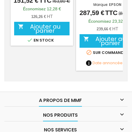
151,52 €
TTC
Prix
Prix
163,80 €
Marque:
EPSON
de
Économisez 12,28 €
287,59 €
TTC
Prix
Prix
310,91
base
HT
126,26 €
de
Économisez 23,32 €
Ajouter au

base
HT
panier
239,66 €
Ajouter au


EN STOCK
panier

SUR COMMANDE
Date annoncée
NC

A PROPOS DE MMF

NOS PRODUITS

NOS SERVICES