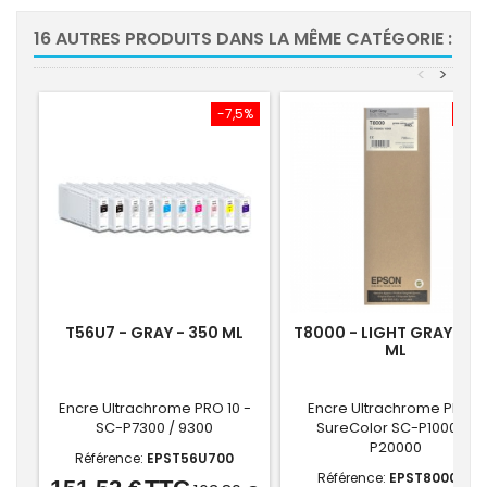
16 AUTRES PRODUITS DANS LA MÊME CATÉGORIE :
<
>
-7,5%
-7,
T56U7 - GRAY - 350 ML
T8000 - LIGHT GRAY - 7
ML
Encre Ultrachrome PRO 10 -
Encre Ultrachrome PRO -
SC-P7300 / 9300
SureColor SC-P10000 /
P20000
Référence:
EPST56U700
Référence:
EPST800000