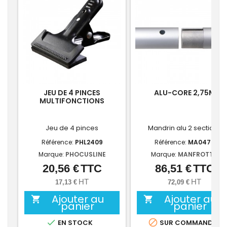
JEU DE 4 PINCES
ALU-CORE 2,75M
MULTIFONCTIONS
Jeu de 4 pinces
Mandrin alu 2 sections
Référence:
PHL2409
Référence:
MA0472
Marque:
PHOCUSLINE
Marque:
MANFROTTO
20,56 €
TTC
86,51 €
TTC
Prix
Prix
HT
HT
17,13 €
72,09 €
Ajouter au
Ajouter au


panier
panier


EN STOCK
SUR COMMANDE