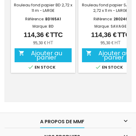
Rouleau fond papier BD 2,72 x
Rouleau fond papier SAVA
11 m - LARGE
2,72 x 11 m - LARGE
Référence:
BD165A1
Référence:
280246
Marque:
BD
Marque:
SAVAGE
114,36 €
TTC
114,36 €
TTC
Prix
Prix
HT
HT
95,30 €
95,30 €
Ajouter au
Ajouter au


panier
panier


EN STOCK
EN STOCK

A PROPOS DE MMF