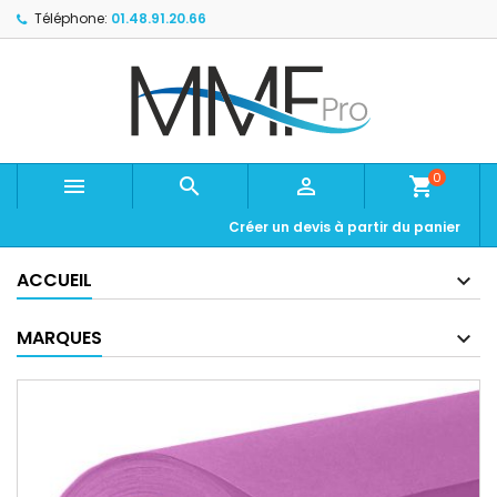
Téléphone:
01.48.91.20.66
0



shopping_cart
Créer un devis à partir du panier
ACCUEIL
MARQUES